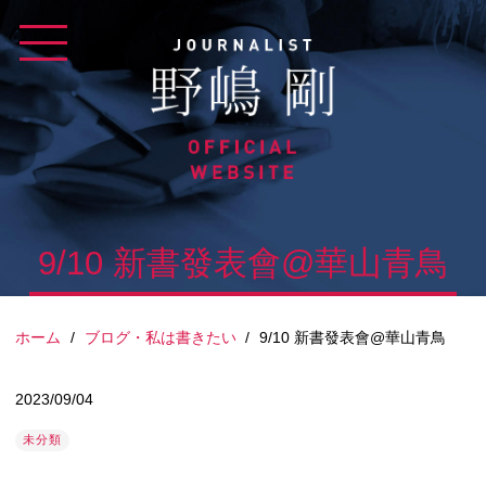
Skip
to
content
9/10 新書發表會@華山青鳥
ホーム
/
ブログ・私は書きたい
/
9/10 新書發表會@華山青鳥
2023/09/04
未分類