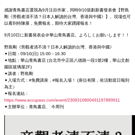
感謝青鳥書店選我為9月注目作家，同時9/10規劃新書發表會【野島
剛《旁觀者清不清？日本人解讀的台灣、香港與中國》】。現場也可
以看到特陳展，免費報名，期待大家踴躍報名！
9月10日に新書発表会＠華山青鳥書店。よろしくお願いします！！
野島剛《旁觀者清不清？日本人解讀的台灣、香港與中國》
✦日期：09/10(日) 15:00－16:30
✦地點：華山青鳥書店 (台北市中正區八德路一段1號2樓，華山文創
園區玻璃屋2F)
✦講者：野島剛
✦入場方式：#免費講座，#報名入場！ (座位有限，依活動當日報到
為主）
✦報名連結：
https://www.accupass.com/event/2308310800491197889911
✦主辦單位：青鳥書店、 今周刊