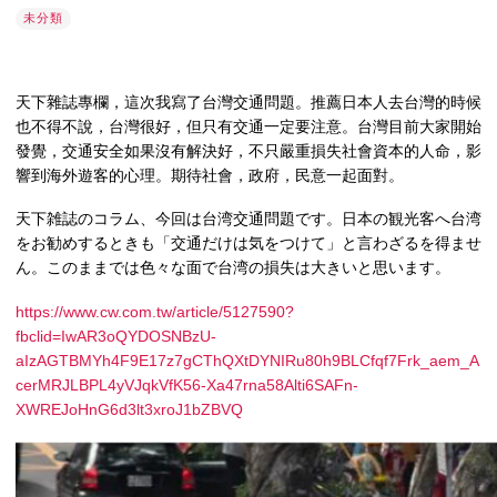
未分類
天下雜誌專欄，這次我寫了台灣交通問題。推薦日本人去台灣的時候
也不得不說，台灣很好，但只有交通一定要注意。台灣目前大家開始
發覺，交通安全如果沒有解決好，不只嚴重損失社會資本的人命，影
響到海外遊客的心理。期待社會，政府，民意一起面對。
天下雑誌のコラム、今回は台湾交通問題です。日本の観光客へ台湾
をお勧めするときも「交通だけは気をつけて」と言わざるを得ませ
ん。このままでは色々な面で台湾の損失は大きいと思います。
https://www.cw.com.tw/article/5127590?
fbclid=IwAR3oQYDOSNBzU-
aIzAGTBMYh4F9E17z7gCThQXtDYNIRu80h9BLCfqf7Frk_aem_A
cerMRJLBPL4yVJqkVfK56-Xa47rna58Alti6SAFn-
XWREJoHnG6d3lt3xroJ1bZBVQ