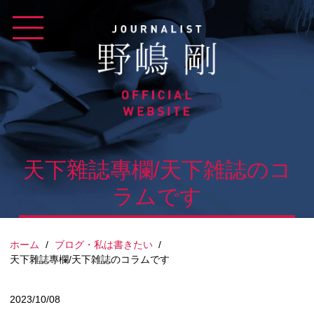
Skip
to
content
天下雜誌專欄/天下雑誌のコ
ラムです
ホーム
/
ブログ・私は書きたい
/
天下雜誌專欄/天下雑誌のコラムです
2023/10/08