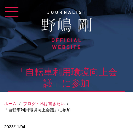
Skip
to
content
「自転車利用環境向上会
議」に参加
ホーム
/
ブログ・私は書きたい
/
「自転車利用環境向上会議」に参加
2023/11/04