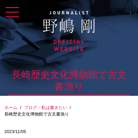
Skip
to
content
長崎歴史文化博物館で古文
書漁り
ホーム
/
ブログ・私は書きたい
/
長崎歴史文化博物館で古文書漁り
2023/11/05