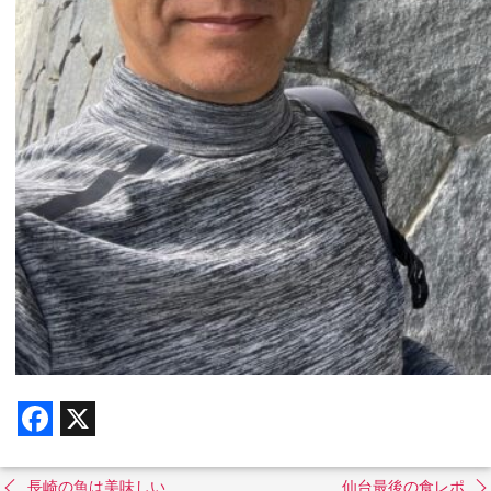
F
X
a
c
e
b
長崎の魚は美味しい
仙台最後の食レポ