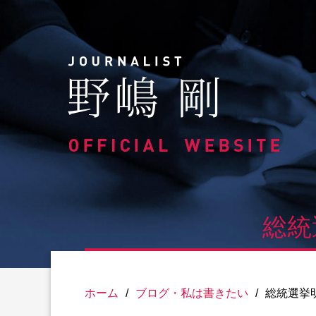
Skip
to
content
総統
ホーム
/
ブログ・私は書きたい
/
総統選挙