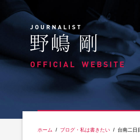
Skip
to
content
ホーム
/
ブログ・私は書きたい
/
台南二日