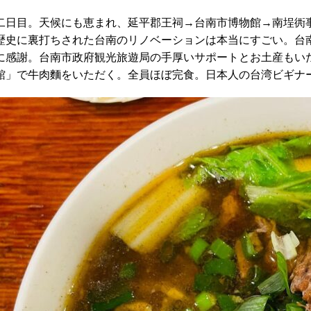
二日目。天候にも恵まれ、延平郡王祠→台南市博物館→南埕衖
歴史に裏打ちされた台南のリノベーションは本当にすごい。台
に感謝。台南市政府観光旅遊局の手厚いサポートとお土産もい
館」で牛肉麵をいただく。全員ほぼ完食。日本人の台湾ビギナ