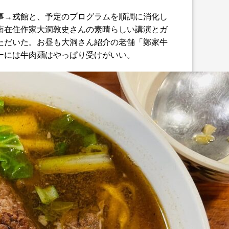
事→戎館と、予定のプログラムを順調に消化し
南在住作家大洞敦史さんの素晴らしい講演とガ
ただいた。お昼も大洞さん紹介の老舗「鄭家牛
ーには牛肉麺はやっぱり受けがいい。