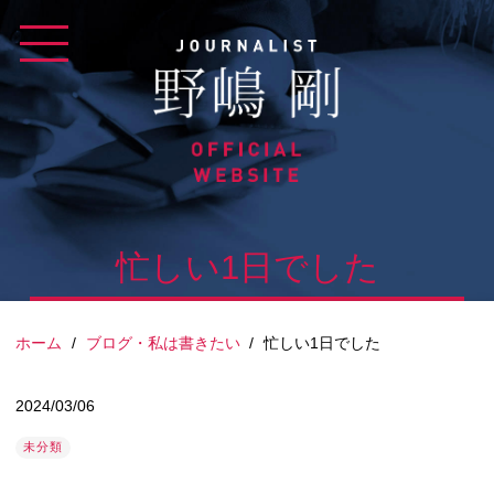
Skip
to
content
忙しい1日でした
ホーム
/
ブログ・私は書きたい
/
忙しい1日でした
2024/03/06
未分類