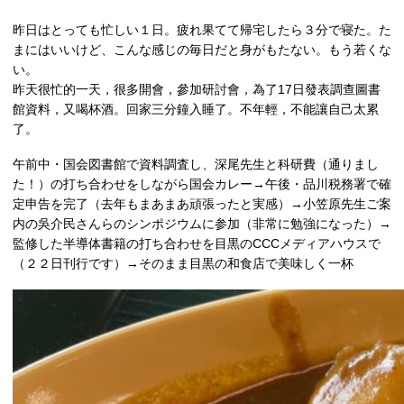
昨日はとっても忙しい１日。疲れ果てて帰宅したら３分で寝た。た
まにはいいけど、こんな感じの毎日だと身がもたない。もう若くな
い。
昨天很忙的一天，很多開會，參加研討會，為了17日發表調查圖書
館資料，又喝杯酒。回家三分鐘入睡了。不年輕，不能讓自己太累
了。
午前中・国会図書館で資料調査し、深尾先生と科研費（通りまし
た！）の打ち合わせをしながら国会カレー→午後・品川税務署で確
定申告を完了（去年もまあまあ頑張ったと実感）→小笠原先生ご案
内の吳介民さんらのシンポジウムに参加（非常に勉強になった）→
監修した半導体書籍の打ち合わせを目黒のCCCメディアハウスで
（２２日刊行です）→そのまま目黒の和食店で美味しく一杯