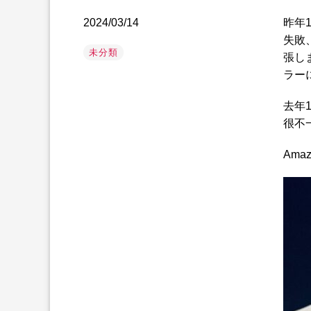
2024/03/14
昨年
失敗
未分類
張し
ラー
去年
很不
Ama