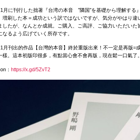
11月に刊行した拙著『台湾の本音 ”隣国”を基礎から理解す
、増刷した本＝成功という訳ではないですが、気分がやはり違
ましたが、なんとか成就。ご購入、ご高評、ご協力いただいた
になるよう広げていく所存です。
11月刊出的作品【台灣的本音】終於重版出來！不一定是再版=
一樣。這本初版印很多，有點當心會不會再版，現在鬆一口氣了
zon：
https://x.gd/5ZvT2