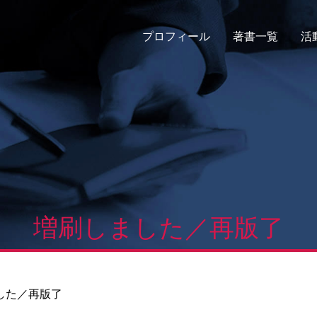
プロフィール
著書一覧
活
増刷しました／再版了
した／再版了