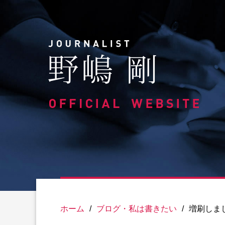
Skip
to
content
ホーム
/
ブログ・私は書きたい
/
増刷しま