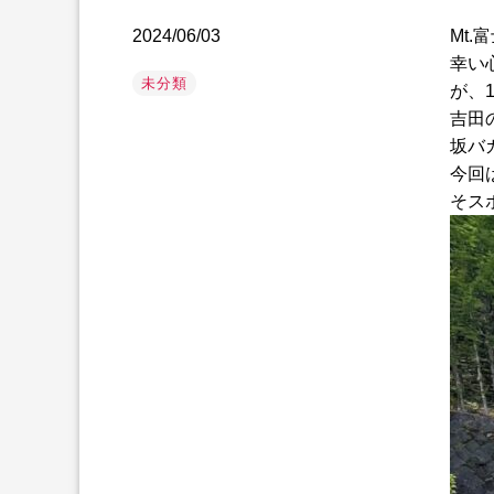
2024/06/03
Mt
幸い
未分類
が、
吉田
坂バ
今回
そス