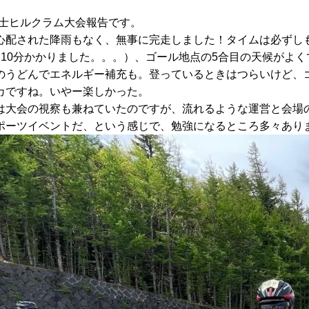
.富士ヒルクラム大会報告です。
心配された降雨もなく、無事に完走しました！タイムは必ずしも
110分かかりました。。。）、ゴール地点の5合目の天候がよ
のうどんでエネルギー補充も。登っているときはつらいけど、
カですね。いやー楽しかった。
は大会の視察も兼ねていたのですが、流れるような運営と会場
ポーツイベントだ、という感じで、勉強になるところ多々あり