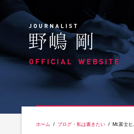
Skip
to
content
ホーム
/
ブログ・私は書きたい
/
Mt.富士