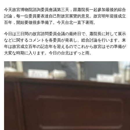
今天故宮博物院諮詢委員會議第三天，跟蕭院長一起參加最後的綜合
討論，每一位委員要表達自己對故宮展覽的意見。故宮明年迎接成立
百年，開始要做很多準備了。今天台北一直下著雨。
今日は三日間の故宮諮問委員会議の最終日で、蕭院長に対して展示
などに関するコメントを各委員が発表し、総合討論を行います。来
年は故宮成立百年の記念年を迎えるのでこれから故宮はその準備が
大変な時期に入ります。今日の台北はずっと雨。