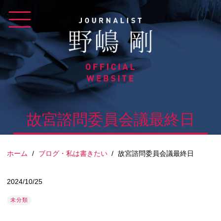
Skip
to
content
故宮諮問委員会議最終日
ホーム
/
ブログ・私は書きたい
/
故宮諮問委員会議最終日
2024/10/25
未分類