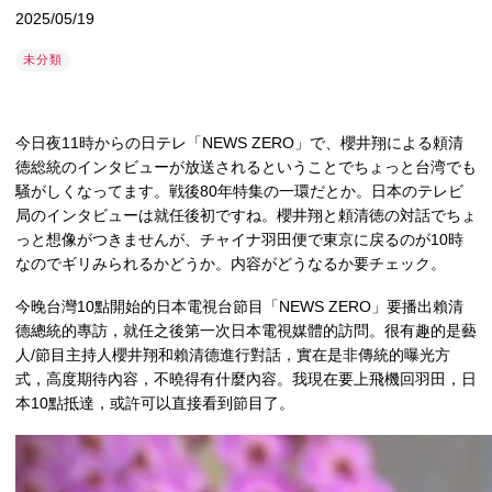
2025/05/19
未分類
今日夜11時からの日テレ「NEWS ZERO」で、櫻井翔による頼清
徳総統のインタビューが放送されるということでちょっと台湾でも
騒がしくなってます。戦後80年特集の一環だとか。日本のテレビ
局のインタビューは就任後初ですね。櫻井翔と頼清徳の対話でちょ
っと想像がつきませんが、チャイナ羽田便で東京に戻るのが10時
なのでギリみられるかどうか。内容がどうなるか要チェック。
今晚台灣10點開始的日本電視台節目「NEWS ZERO」要播出賴清
德總統的專訪，就任之後第一次日本電視媒體的訪問。很有趣的是藝
人/節目主持人櫻井翔和賴清德進行對話，實在是非傳統的曝光方
式，高度期待內容，不曉得有什麼內容。我現在要上飛機回羽田，日
本10點抵達，或許可以直接看到節目了。