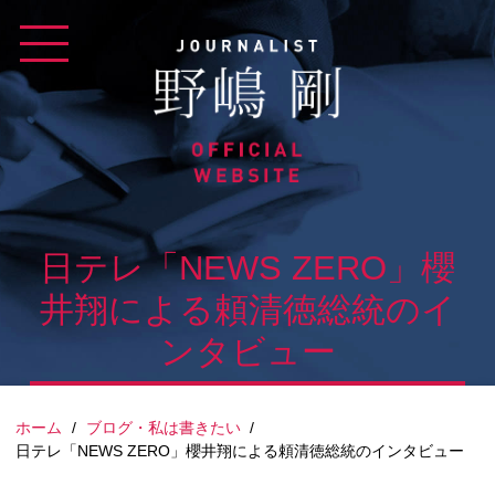
Skip
to
content
日テレ「NEWS ZERO」櫻
井翔による頼清徳総統のイ
ンタビュー
ホーム
/
ブログ・私は書きたい
/
日テレ「NEWS ZERO」櫻井翔による頼清徳総統のインタビュー