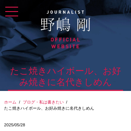
Skip
to
content
たこ焼きハイボール、お好
み焼きに名代きしめん
ホーム
/
ブログ・私は書きたい
/
たこ焼きハイボール、お好み焼きに名代きしめん
2025/05/28