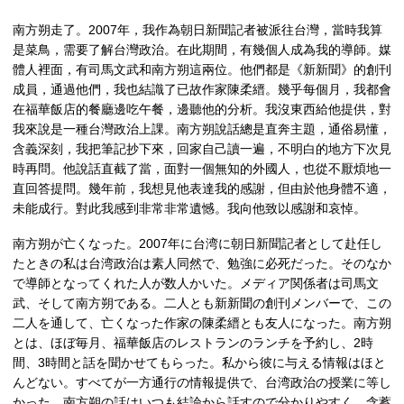
南方朔走了。2007年，我作為朝日新聞記者被派往台灣，當時我算
是菜鳥，需要了解台灣政治。在此期間，有幾個人成為我的導師。媒
體人裡面，有司馬文武和南方朔這兩位。他們都是《新新聞》的創刊
成員，通過他們，我也結識了已故作家陳柔縉。幾乎每個月，我都會
在福華飯店的餐廳邊吃午餐，邊聽他的分析。我沒東西給他提供，對
我來說是一種台灣政治上課。南方朔說話總是直奔主題，通俗易懂，
含義深刻，我把筆記抄下來，回家自己讀一遍，不明白的地方下次見
時再問。他說話直截了當，面對一個無知的外國人，也從不厭煩地一
直回答提問。幾年前，我想見他表達我的感謝，但由於他身體不適，
未能成行。對此我感到非常非常遺憾。我向他致以感謝和哀悼。
南方朔が亡くなった。2007年に台湾に朝日新聞記者として赴任し
たときの私は台湾政治は素人同然で、勉強に必死だった。そのなか
で導師となってくれた人が数人かいた。メディア関係者は司馬文
武、そして南方朔である。二人とも新新聞の創刊メンバーで、この
二人を通して、亡くなった作家の陳柔縉とも友人になった。南方朔
とは、ほぼ毎月、福華飯店のレストランのランチを予約し、2時
間、3時間と話を聞かせてもらった。私から彼に与える情報はほと
んどない。すべてが一方通行の情報提供で、台湾政治の授業に等し
かった。南方朔の話はいつも結論から話すので分かりやすく、含蓄