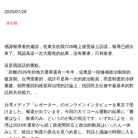
2025/07/28
未分類
感謝報導者的邀請，在東京的我7/26晚上接受線上訪談，報導已經出
來了。我認為這一次大罷免的結果，沒有勝者，只有敗者。
這是我談話的重點。
「距離2026年的地方選舉還有一年半，這應是一段修補政治裂痕的
復原期。台灣需要的，或許不是再一次的政治動員，而是制度的冷靜
重建。朝野應回到政策與治理的討論上，找回民主社會中最基本的對
話與共存能力。」
台湾メディア「レポーター」のオンラインインタビューを東京で受
けました。報道が出ています。今回の大リコール運動の結果に「勝
者はなく、敗者のみ」というのが私の視点です。いずれによせ、台
湾は2024年選挙から続く政党間対立と政治的動員はいったん一休
みして、統治と制度の原点を見つめ直し、対話と議論の時期に入る