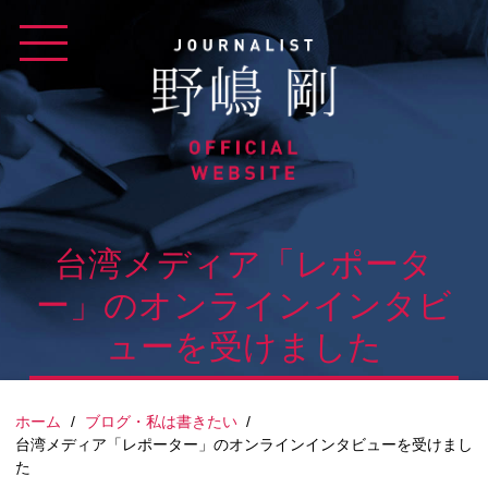
Skip
to
content
台湾メディア「レポータ
ー」のオンラインインタビ
ューを受けました
ホーム
/
ブログ・私は書きたい
/
台湾メディア「レポーター」のオンラインインタビューを受けまし
た