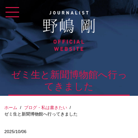
Skip
to
content
ゼミ生と新聞博物館へ行っ
てきました
ホーム
/
ブログ・私は書きたい
/
ゼミ生と新聞博物館へ行ってきました
2025/10/06