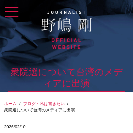
Skip
to
content
衆院選について台湾のメデ
ィアに出演
ホーム
/
ブログ・私は書きたい
/
衆院選について台湾のメディアに出演
2026/02/10