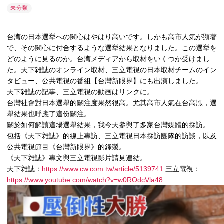
未分類
台湾の日本選挙への関心はやはり高いです。しかも高市人気が顕著
で、その関心に付合するような選挙結果となりました。この選挙を
どのように見るのか。台湾メディアから取材をいくつか受けまし
た。天下雑誌のオンライン取材、三立電視の日本取材チームのイン
タビュー、公共電視の番組【台灣新眼界】にも出演しました。
天下雑誌の記事、三立電視の動画はリンクに。
台灣社會對日本選舉的關注度果然很高。尤其高市人氣在台高漲，選
舉結果也呼應了這份關注。
關於如何解讀這場選舉結果，我今天參與了多家台灣媒體的採訪。
包括《天下雜誌》的線上專訪、三立電視日本採訪團隊的訪談，以及
公共電視節目《台灣新眼界》的錄製。
《天下雜誌》專文與三立電視影片請見連結。
天下雜誌：
https://www.cw.com.tw/article/5139741
三立電視：
https://www.youtube.com/watch?v=w0ROdcVla48