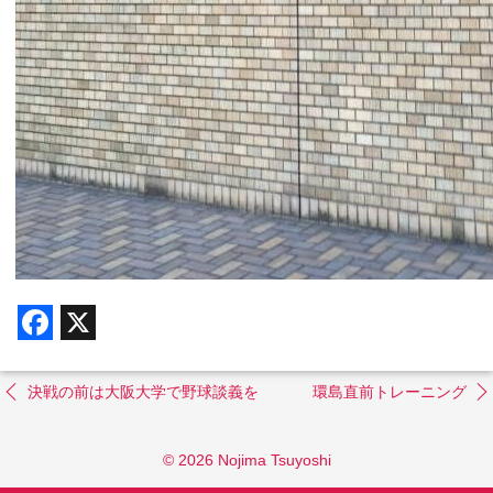
F
X
a
c
e
b
決戦の前は大阪大学で野球談義を
環島直前トレーニング
o
o
k
© 2026 Nojima Tsuyoshi