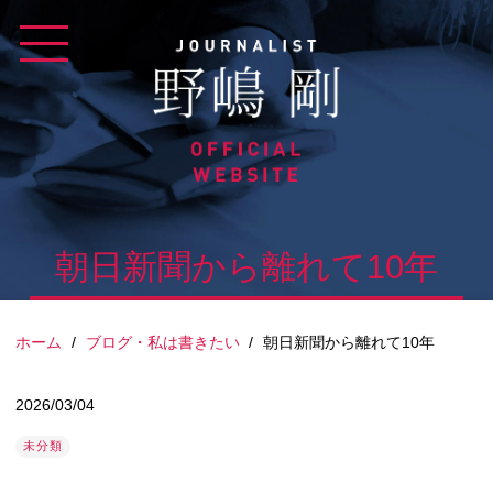
Skip
to
content
朝日新聞から離れて10年
ホーム
/
ブログ・私は書きたい
/
朝日新聞から離れて10年
2026/03/04
未分類