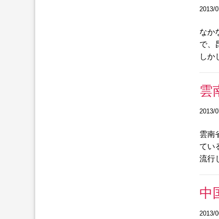
2013/0
なか
で、
しか
雲
2013/0
雲南
てい
流行
中
2013/0