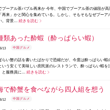
でプーアル茶バブル再来か 今年、中国でプーアル茶の値段が高騰
「再来」かと関心を集めている。しかし、そもそもなぜプーア
い。背景…
続きを読む
種類あった酔蝦（酔っぱらい蝦）
中国グルメ
6/13
ぱらい蟹の話を書いたばかりで恐縮だが、今度は酔っぱらい蝦
という安くて美味しい庶民派のレストランで、酔っぱらい蝦を
」と服務員に…
続きを読む
海で酔蟹を食べながら四人組を想う
中国グルメ
6/12