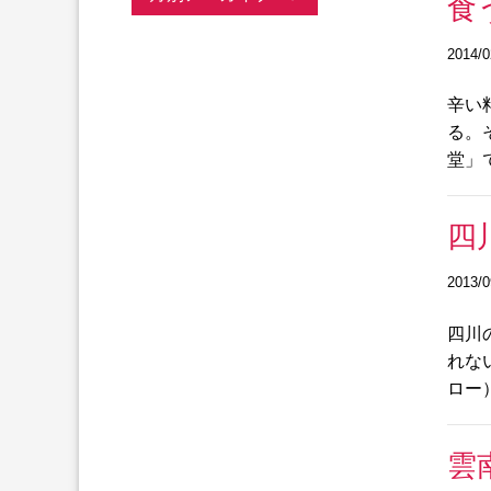
食
2014/0
辛い
る。
堂」
四
2013/0
四川
れな
ロー
雲