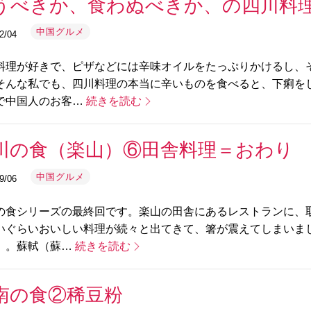
うべきか、食わぬべきか、の四川料
中国グルメ
2/04
料理が好きで、ピザなどには辛味オイルをたっぷりかけるし、
そんな私でも、四川料理の本当に辛いものを食べると、下痢を
で中国人のお客…
続きを読む
川の食（楽山）⑥田舎料理＝おわり
中国グルメ
9/06
の食シリーズの最終回です。楽山の田舎にあるレストランに、
いぐらいおいしい料理が続々と出てきて、箸が震えてしまいま
）。蘇軾（蘇…
続きを読む
南の食②稀豆粉