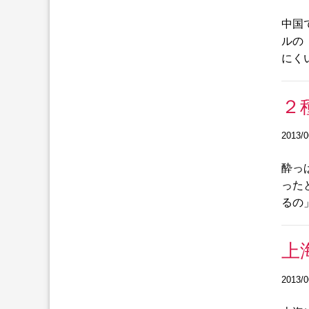
中国
ルの
にく
２
2013/0
酔っ
った
るの
上
2013/0