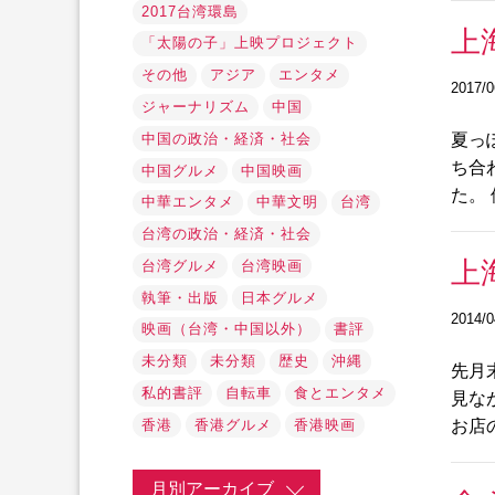
2017台湾環島
上
「太陽の子」上映プロジェクト
その他
アジア
エンタメ
2017/0
ジャーナリズム
中国
中国の政治・経済・社会
夏っ
ち合
中国グルメ
中国映画
た。
中華エンタメ
中華文明
台湾
台湾の政治・経済・社会
上
台湾グルメ
台湾映画
執筆・出版
日本グルメ
2014/0
映画（台湾・中国以外）
書評
未分類
未分類
歴史
沖縄
先月
私的書評
自転車
食とエンタメ
見な
お店
香港
香港グルメ
香港映画