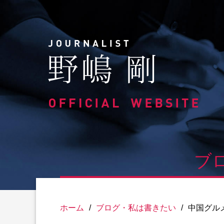
Skip
to
content
ブ
ホーム
/
ブログ・私は書きたい
/
中国グル