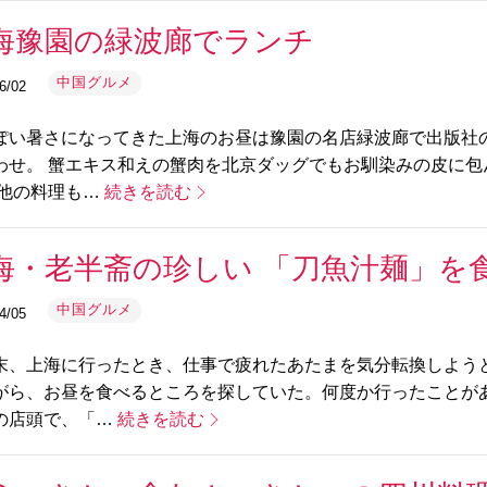
海豫園の緑波廊でランチ
中国グルメ
6/02
ぽい暑さになってきた上海のお昼は豫園の名店緑波廊で出版社
わせ。 蟹エキス和えの蟹肉を北京ダッグでもお馴染みの皮に
 他の料理も…
続きを読む
海・老半斋の珍しい 「刀魚汁麺」を
中国グルメ
4/05
末、上海に行ったとき、仕事で疲れたあたまを気分転換しよう
がら、お昼を食べるところを探していた。何度か行ったことが
の店頭で、「…
続きを読む