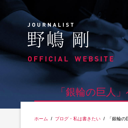
Skip
to
content
「銀輪の巨人」
ホーム
/
ブログ・私は書きたい
/
「銀輪の