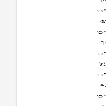
「ジ
http:/
「GI
http:
「日
http:
「経
http:
「チ
http: