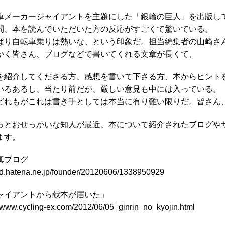
車メーカージャイアントを主題にした「銀輪の巨人」を出版し
間、本を読んでいただいた方の反応がすごくて驚いている。
ぱり自転車乗りは熱いな、という印象だ。担当編集者の山崎さ
かく皆さん、ブログなどで書いてくれる文章が長くて、
を紹介してくださる方、感想を書いて下さる方、本からヒント
いろあるし、当たり前だが、厳しい意見も中には入っている。
どれもがこれは書き手としては本当に有り難い限りだ。皆さん
っとおせっかいな知人が最近、本について紹介されたブログや
ます。
真ブログ
//d.hatena.ne.jp/founder/20120606/1338950929
ャイアントから献本が届いた」
//www.cycling-ex.com/2012/06/05_ginrin_no_kyojin.html