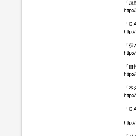
「焼
http:
「G
http:
「積
http:
「自
http:
「本
http:
「G
http: