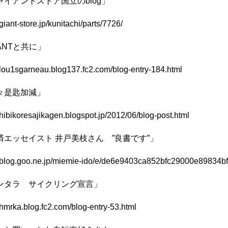
ャイアントストア国立のblog」
/giant-store.jp/kunitachi/parts/7726/
ANTと共に」
//lou1sgarneau.blog137.fc2.com/blog-entry-184.html
々是匙加減」
//hibikoresajikagen.blogspot.jp/2012/06/blog-post.html
済エッセイスト 井戸美枝さん ”良書です”」
//blog.goo.ne.jp/miemie-ido/e/de6e9403ca852bfc29000e89834b
ンタラ サイクリング宣言」
//hmrka.blog.fc2.com/blog-entry-53.html