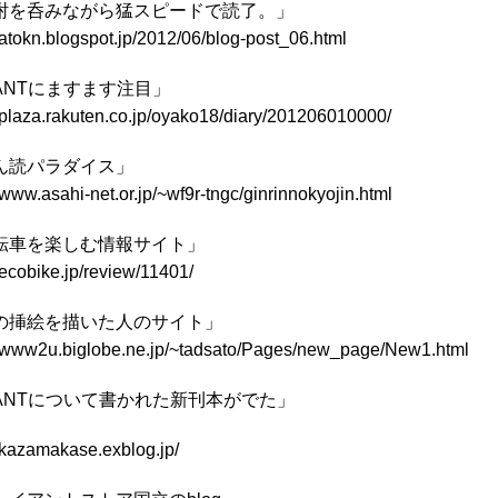
酎を呑みながら猛スピードで読了。」
//atokn.blogspot.jp/2012/06/blog-post_06.html
IANTにますます注目」
//plaza.rakuten.co.jp/oyako18/diary/201206010000/
ん読パラダイス」
//www.asahi-net.or.jp/~wf9r-tngc/ginrinnokyojin.html
転車を楽しむ情報サイト」
//ecobike.jp/review/11401/
の挿絵を描いた人のサイト」
//www2u.biglobe.ne.jp/~tadsato/Pages/new_page/New1.html
IANTについて書かれた新刊本がでた」
//kazamakase.exblog.jp/