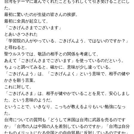
台湾をテーマに選んでくれたこともうれしくて引き受けることにし
た。
最初に驚いたのが生徒の皆さんの挨拶。
最初に全員が起立して、
「ごきげんさまでございます」
とあいさつされた
「学習院の人がやっている、ごきげんよう、ではないのですか？」
と尋ねると、
聖ウルスラでは、敬語の相手との関係を考慮して、
あえて「ごきげんさまでございます」を使っているのだという。
ちょっと調べてみると、確かに、意味が少し違っている。
「ごきげんよう」は、「ごきげんよく」という意味で、相手の健や
かさを願う言葉。
これに対して、
「ごきげんさま」は、相手が健やかでいることを見て、安心しまし
た、という意味のようだ。
ということで、いきなり、こっちが教えるよりもいい勉強になっ
た。
台湾についての質問も「どうして米国は台湾に武器を売るのです
か」「台湾の人は中国の人を差別しているのですか」「台湾は自分
たちのメリットになる中国との自由貿易に反対しているのですか」