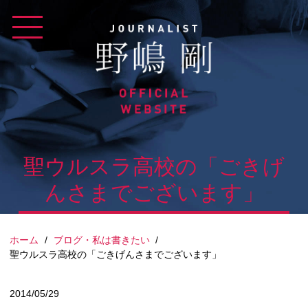
Skip
to
content
聖ウルスラ高校の「ごきげ
んさまでございます」
ホーム
/
ブログ・私は書きたい
/
聖ウルスラ高校の「ごきげんさまでございます」
2014/05/29