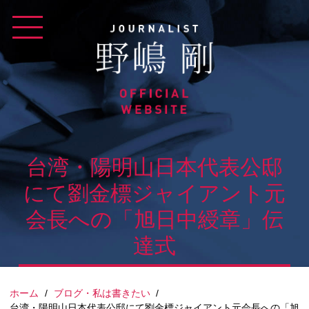
Skip
to
content
台湾・陽明山日本代表公邸
にて劉金標ジャイアント元
会長への「旭日中綬章」伝
達式
ホーム
/
ブログ・私は書きたい
/
台湾・陽明山日本代表公邸にて劉金標ジャイアント元会長への「旭