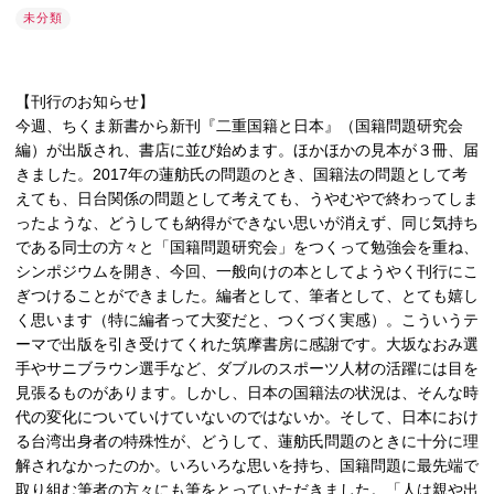
未分類
【刊行のお知らせ】
今週、ちくま新書から新刊『二重国籍と日本』（国籍問題研究会
編）が出版され、書店に並び始めます。ほかほかの見本が３冊、届
きました。2017年の蓮舫氏の問題のとき、国籍法の問題として考
えても、日台関係の問題として考えても、うやむやで終わってしま
ったような、どうしても納得ができない思いが消えず、同じ気持ち
である同士の方々と「国籍問題研究会」をつくって勉強会を重ね、
シンポジウムを開き、今回、一般向けの本としてようやく刊行にこ
ぎつけることができました。編者として、筆者として、とても嬉し
く思います（特に編者って大変だと、つくづく実感）。こういうテ
ーマで出版を引き受けてくれた筑摩書房に感謝です。大坂なおみ選
手やサニブラウン選手など、ダブルのスポーツ人材の活躍には目を
見張るものがあります。しかし、日本の国籍法の状況は、そんな時
代の変化についていけていないのではないか。そして、日本におけ
る台湾出身者の特殊性が、どうして、蓮舫氏問題のときに十分に理
解されなかったのか。いろいろな思いを持ち、国籍問題に最先端で
取り組む筆者の方々にも筆をとっていただきました。「人は親や出