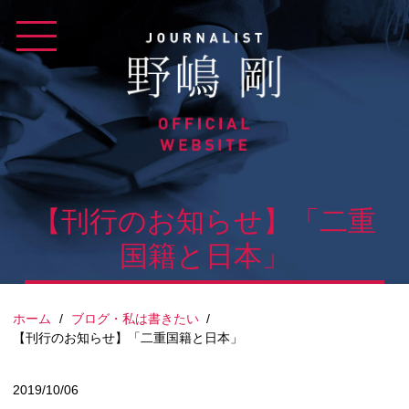
Skip
to
content
【刊行のお知らせ】「二重
国籍と日本」
ホーム
/
ブログ・私は書きたい
/
【刊行のお知らせ】「二重国籍と日本」
2019/10/06