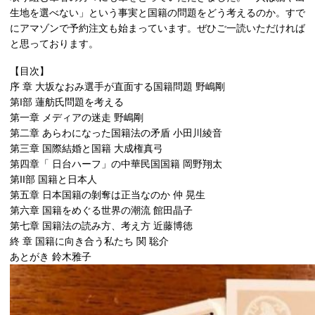
生地を選べない」という事実と国籍の問題をどう考えるのか。すで
にアマゾンで予約注文も始まっています。ぜひご一読いただければ
と思っております。
【目次】
序 章 大坂なおみ選手が直面する国籍問題 野嶋剛
第I部 蓮舫氏問題を考える
第一章 メディアの迷走 野嶋剛
第二章 あらわになった国籍法の矛盾 小田川綾音
第三章 国際結婚と国籍 大成権真弓
第四章「 日台ハーフ」の中華民国国籍 岡野翔太
第II部 国籍と日本人
第五章 日本国籍の剝奪は正当なのか 仲 晃生
第六章 国籍をめぐる世界の潮流 館田晶子
第七章 国籍法の読み方、考え方 近藤博徳
終 章 国籍に向き合う私たち 関 聡介
あとがき 鈴木雅子