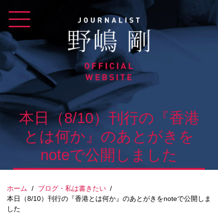
Skip
to
content
本日（8/10）刊行の『香港
とは何か』のあとがきを
noteで公開しました
ホーム
/
ブログ・私は書きたい
/
本日（8/10）刊行の『香港とは何か』のあとがきをnoteで公開しま
した