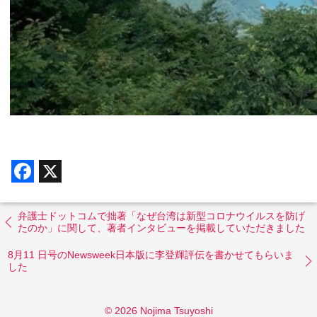
F
X
a
c
e
b
弁護士ドットコムで拙著「なぜ台湾は新型コロナウイルスを防げ
o
たのか」に関して、著者インタビューを掲載していただきました
o
k
8月11 日号のNewsweek日本版に李登輝評伝を書かせてもらいま
した
© 2026 Nojima Tsuyoshi