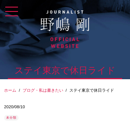
Skip
to
content
ステイ東京で休日ライド
ホーム
/
ブログ・私は書きたい
/
ステイ東京で休日ライド
2020/08/10
未分類