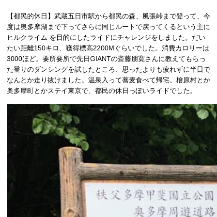
【都民的休日】武蔵五日市駅から都民の森、風張峠まで登って、今
度は奥多摩湖まで下ってさらに同じルートで戻ってくるという主に
ヒルクライム を目的にしたライドにチャレンジをしました。だい
たい距離150キロ、獲得標高2200Mぐらいでした。消費カロリーは
3000ほど。要所要所で先日GIANTの斎藤朋寛さんに教えてもらっ
た登りのダンシングを試したところ、思ったよりも疲れずに半日で
なんとか走り抜けました。温泉入って蕎麦食べて帰宅。檜原村とか
奥多摩町とかステイ東京で、都民の休日っぽいライドでした。