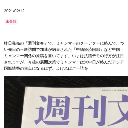
2021/02/12
未分類
昨日発売の「週刊文春」で、ミャンマーのクーデターに絡んで、つ
い先日の王毅訪問で加速が約束された「中緬経済回廊」など中国・
ミャンマー関係の原稿を書いてます。いまは抗議デモの行方が注目
されますが、今後の展開次第でミャンマーは米中日が絡んだアジア
国際情勢の焦点になるはず。よければご一読を！