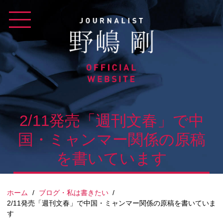
Skip
to
content
2/11発売「週刊文春」で中
国・ミャンマー関係の原稿
を書いています
ホーム
/
ブログ・私は書きたい
/
2/11発売「週刊文春」で中国・ミャンマー関係の原稿を書いていま
す