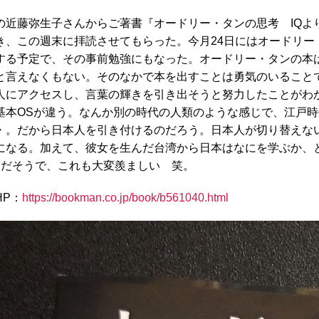
の近藤弥生子さんからご著書『オードリー・タンの思考 IQよ
き、この週末に拝読させてもらった。今月24日にはオードリー
する予定で、その事前勉強にもなった。オードリー・タンの本
と言えなくもない。そのなかで本を出すことは勇気のいること
人にアクセスし、言葉の輝きを引き出そうと努力したことがわ
基本OSが違う。なんか別の時代の人類のような感じで、江戸
・。だから日本人を引き付けるのだろう。日本人が切り替えな
になる。加えて、彼女を生んだ台湾から日本はなにを学ぶか、
刷だそうで、これも大変羨ましい 笑。
HP：
https://bookman.co.jp/book/b561040.html