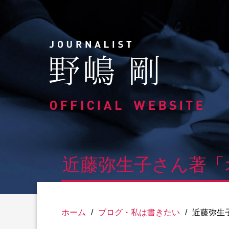
Skip
to
content
近藤弥生子さん著「
ホーム
/
ブログ・私は書きたい
/
近藤弥生