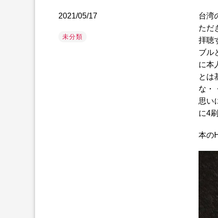
2021/05/17
台湾
ただ
未分類
拝聴
ブル
に本
とは
な・
思い
に4
本の