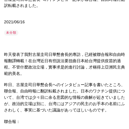
訳転載されました。
2021/06/16
未分類
昨天發表了我對古屋圭司日華懇會長的專訪，已經被聯合報和自由時
報翻譯轉載！在台灣近日有些說法要扭曲日本給台灣提供疫苗的過
程。不管什麼政治立場，實事求是的進行討論，才稱得上亞洲民主典
範的美名。
昨日、古屋圭司日華懇会長へのインタビュー記事を書いたところ、
聯合報、自由時報に翻訳転載されました。日本のワクチン提供につ
いて、台湾では少々目に余る意図的な情報の曲解が起きていました
が、政治的立場は別に、台湾にはアジアの民主のお手本の名前にふ
さわしく、事実に基づいた議論があってほしいものです。
聯合報：