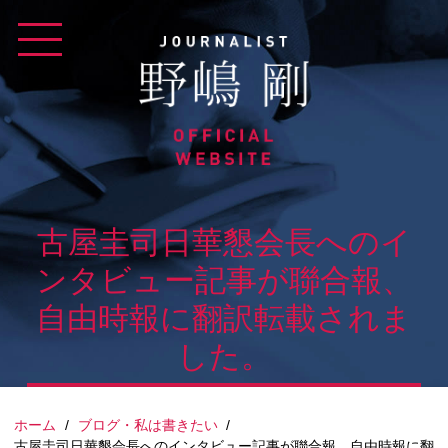
Skip
to
content
古屋圭司日華懇会長へのイ
ンタビュー記事が聯合報、
自由時報に翻訳転載されま
した。
ホーム
/
ブログ・私は書きたい
/
古屋圭司日華懇会長へのインタビュー記事が聯合報、自由時報に翻