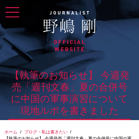
Skip
to
content
【執筆のお知らせ】 今週発
売「週刊文春」夏の合併号
に中国の軍事演習について
現地ルポを書きました
ホーム
/
ブログ・私は書きたい
/
【執筆のお知らせ】 今週発売「週刊文春」夏の合併号に中国の軍