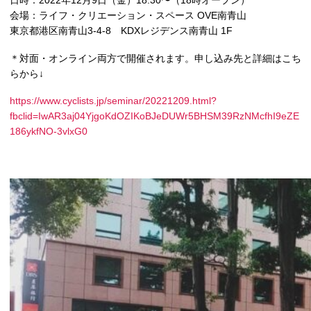
日時：2022年12月9日（金）18:30〜（18時オープン）
会場：ライフ・クリエーション・スペース OVE南青山
東京都港区南青山3-4-8 KDXレジデンス南青山 1F
＊対面・オンライン両方で開催されます。申し込み先と詳細はこち
らから↓
https://www.cyclists.jp/seminar/20221209.html?
fbclid=IwAR3aj04YjgoKdOZIKoBJeDUWr5BHSM39RzNMcfhI9eZE
186ykfNO-3vlxG0