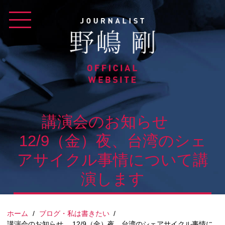
Skip
to
content
講演会のお知らせ
12/9（金）夜、台湾のシェ
アサイクル事情について講
演します
ホーム
/
ブログ・私は書きたい
/
講演会のお知らせ 12/9（金）夜、台湾のシェアサイクル事情に