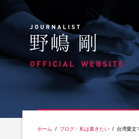
Skip
to
content
ホーム
/
ブログ・私は書きたい
/
台湾愛文