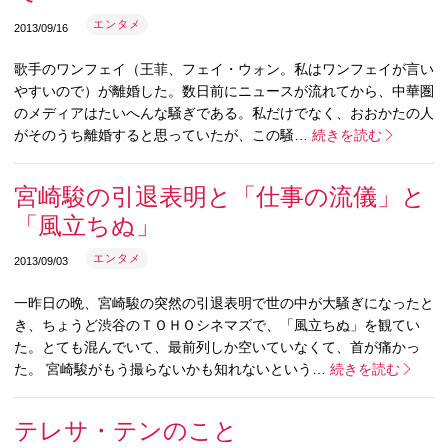
エンタメ
2013/09/16
歌手のワンフェイ（王菲、フェイ・ウォン。私はワンフェイが言い
やすいので）が離婚した。数日前にニュースが流れてから、中華圏
のメディアはたいへんな騒ぎである。私だけでなく、おおかたの人
がそのうち離婚すると思っていたが、この騒…
続きを読む
宮崎駿の引退表明と「仕事の流儀」と
「風立ちぬ」
エンタメ
2013/09/03
一昨日の晩、宮崎駿の突然の引退表明で世の中が大騒ぎになったと
き、ちょうど渋谷のＴＯＨＯシネマズで、「風立ちぬ」を観てい
た。とても混んでいて、最前列しか空いていなくて、首が痛かっ
た。 宮崎駿がもう撮らないかも知れないという…
続きを読む
テレサ・テンのこと