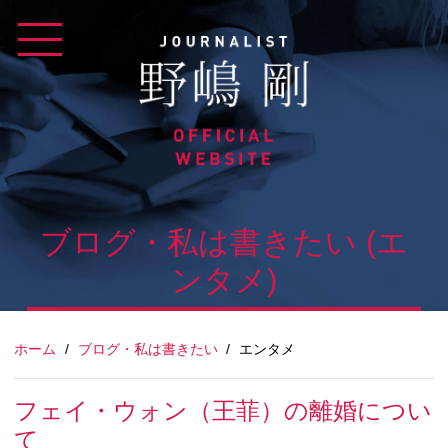
Skip
to
content
ブログ・私は書きたい (エ
ンタメ)
ホーム
/
ブログ・私は書きたい
/
エンタメ
フェイ・ウォン（王菲）の離婚につい
て